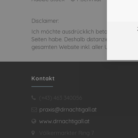
Disclaimer:
Ich möchte ausdrücklich betonen, dass ich 
Seiten habe. Deshalb distanziere ich mich h
gesamten Website inkl. aller Unterseiten 
Kontakt
(+43) 463 340056
praxis@drnachtigall.at
www.drnachtigall.at
Völkermarkter Ring 7