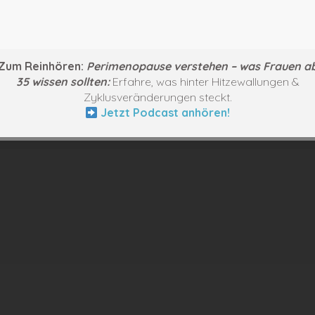
Zum Reinhören:
Perimenopause verstehen – was Frauen a
in keiner Weise Einfluss auf den Inhalt der verlinkten
35 wissen sollten:
Erfahre, was hinter Hitzewallungen &
iermit von allen Inhalten aller verlinkten Seiten auf di
Zyklusveränderungen steckt.
und den weiterhin verlinkten Pages.
Jetzt Podcast anhören!