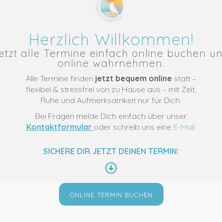
Herzlich Willkommen!
etzt alle Termine einfach online buchen u
online wahrnehmen.
Alle Termine finden
jetzt bequem online
statt –
flexibel & stressfrei von zu Hause aus – mit Zeit,
Ruhe und Aufmerksamkeit nur für Dich.
se u. Schmerzen:
Bei Fragen melde Dich einfach über unser
e
www.acupuncturewellness.net
Kontaktformular
oder schreib uns eine
E-Mail
.
SICHERE DIR JETZT DEINEN TERMIN:
ONLINE TERMIN BUCHEN