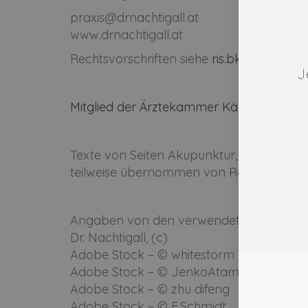
praxis@drnachtigall.at
www.drnachtigall.at
Rechtsvorschriften siehe
ris.bka.gv.at
J
Mitglied der Ärztekammer Kärnten
Texte von Seiten Akupunktur, Pulsdiagno
teilweise übernommen von Robert Doan
Angaben von den verwendeten Fotos:
Dr. Nachtigall, (c)
Adobe Stock – © whitestorm
Adobe Stock – © JenkoAtaman
Adobe Stock – © zhu difeng
Adobe Stock – © F.Schmidt