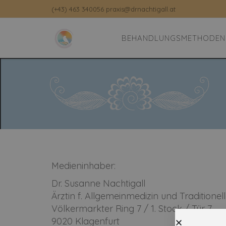
(+43) 463 340056 praxis@drnachtigall.at
BEHANDLUNGSMETHODEN
Medieninhaber:
Dr. Susanne Nachtigall
Ärztin f. Allgemeinmedizin und Traditionel
Völkermarkter Ring 7 / 1. Stock / Tür 7
9020 Klagenfurt